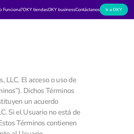
o Funciona?
OKY tiendas
OKY business
Contáctanos
Ir a OKY
, LLC. El acceso o uso de 
minos”). Dichos Términos 
tituyen un acuerdo 
C. Si el Usuario no está de 
 Estos Términos contienen 
nte al Usuario.